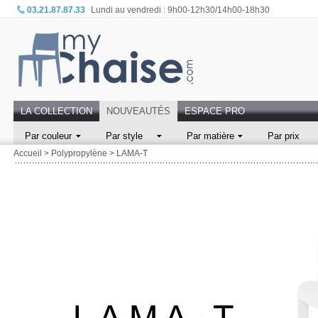
03.21.87.87.33
Lundi au vendredi : 9h00-12h30/14h00-18h30
LA COLLECTION
NOUVEAUTÉS
ESPACE PRO
Par couleur
Par style
Par matière
Par prix
Accueil
>
Polypropylène
>
LAMA-T