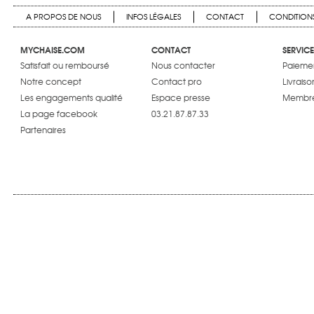
A PROPOS DE NOUS
INFOS LÉGALES
CONTACT
CONDITIONS
MYCHAISE.COM
CONTACT
SERVICE
Satisfait ou remboursé
Nous contacter
Paiemen
Notre concept
Contact pro
Livraiso
Les engagements qualité
Espace presse
Membre
La page facebook
03.21.87.87.33
Partenaires