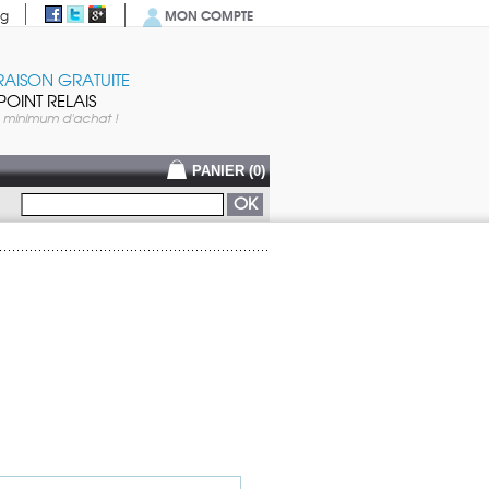
MON COMPTE
og
RAISON GRATUITE
POINT RELAIS
 minimum d'achat !
PANIER (
0
)