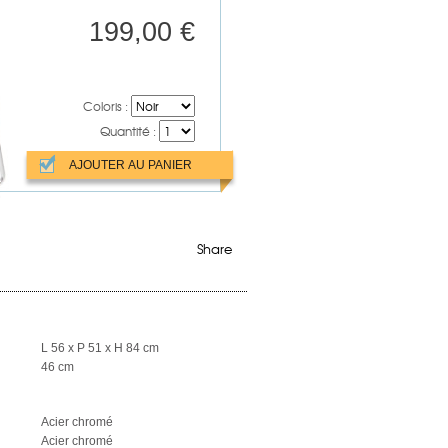
199,00 €
Coloris :
Quantité :
Share
L 56 x P 51 x H 84 cm
46 cm
Acier chromé
Acier chromé