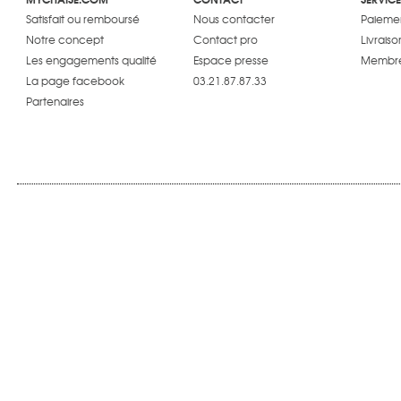
Satisfait ou remboursé
Nous contacter
Paiemen
Notre concept
Contact pro
Livraiso
Les engagements qualité
Espace presse
Membre
La page facebook
03.21.87.87.33
Partenaires