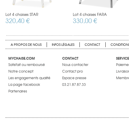
Lot 4 chaises STAR
Lot 4 chaises FARA
320,40 €
330,00 €
A PROPOS DE NOUS
INFOS LÉGALES
CONTACT
CONDITIONS
MYCHAISE.COM
CONTACT
SERVICE
Satisfait ou remboursé
Nous contacter
Paiemen
Notre concept
Contact pro
Livraiso
Les engagements qualité
Espace presse
Membre
La page facebook
03.21.87.87.33
Partenaires