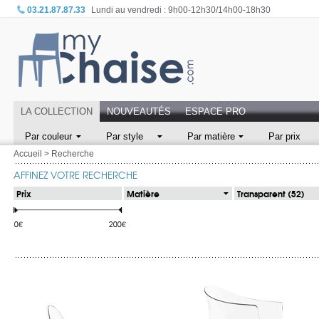
03.21.87.87.33
Lundi au vendredi : 9h00-12h30/14h00-18h30
LA COLLECTION
NOUVEAUTÉS
ESPACE PRO
Par couleur
Par style
Par matière
Par prix
Accueil
>
Recherche
AFFINEZ VOTRE RECHERCHE
Prix
Matière
Transparent (52)
0€
200€