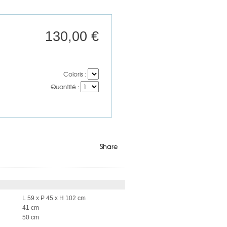
130,00 €
Coloris :
Quantité :
Share
L 59 x P 45 x H 102 cm
41 cm
50 cm