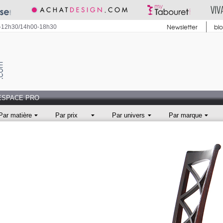
Newsletter
bl
0-12h30/14h00-18h30
ESPACE PRO
Par matière
Par prix
Par univers
Par marque