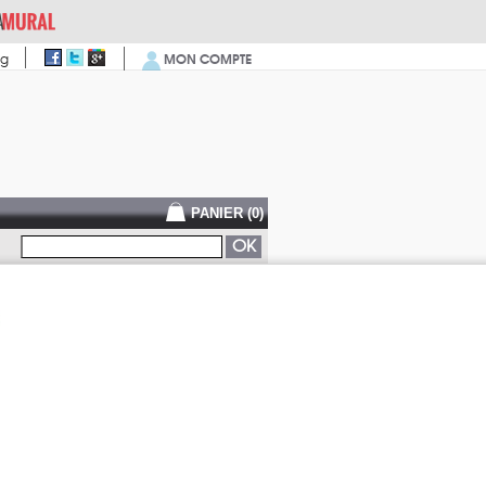
MON COMPTE
og
PANIER (
0
)