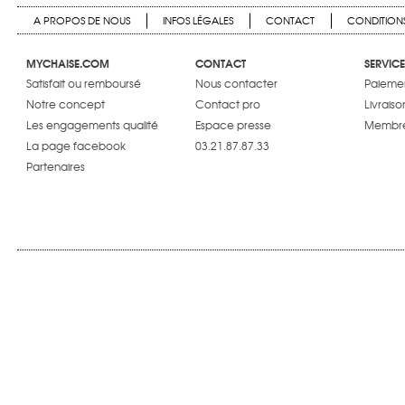
A PROPOS DE NOUS
INFOS LÉGALES
CONTACT
CONDITIONS
MYCHAISE.COM
CONTACT
SERVICE
Satisfait ou remboursé
Nous contacter
Paiemen
Notre concept
Contact pro
Livraiso
Les engagements qualité
Espace presse
Membre
La page facebook
03.21.87.87.33
Partenaires