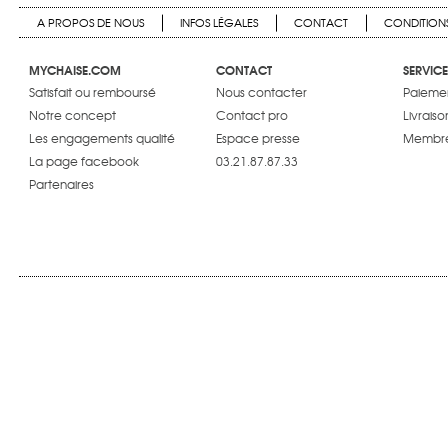
A PROPOS DE NOUS
INFOS LÉGALES
CONTACT
CONDITIONS
MYCHAISE.COM
CONTACT
SERVICE
Satisfait ou remboursé
Nous contacter
Paiemen
Notre concept
Contact pro
Livraiso
Les engagements qualité
Espace presse
Membre
La page facebook
03.21.87.87.33
Partenaires