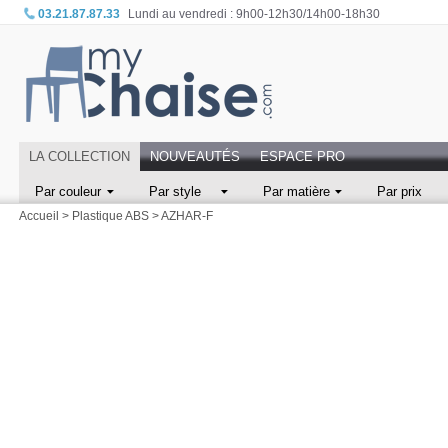
03.21.87.87.33
Lundi au vendredi : 9h00-12h30/14h00-18h30
LA COLLECTION
NOUVEAUTÉS
ESPACE PRO
Par couleur
Par style
Par matière
Par prix
Accueil
>
Plastique ABS
>
AZHAR-F