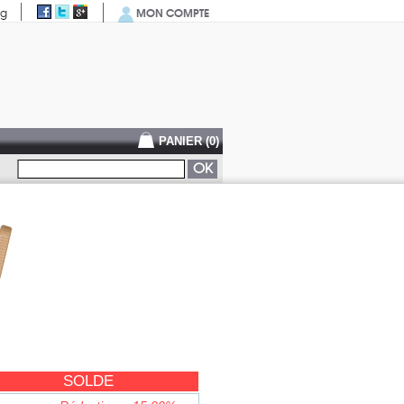
MON COMPTE
og
PANIER (
0
)
SOLDE