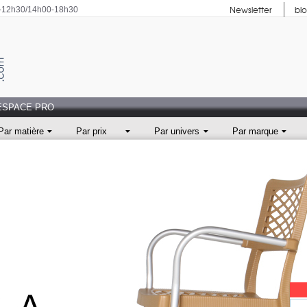
Newsletter
bl
0-12h30/14h00-18h30
ESPACE PRO
Par matière
Par prix
Par univers
Par marque