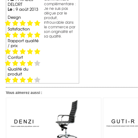
complémentaire :
DELORT
Je ne suis pas
Le :
9 août 2013
déçue par le
Design
produit,
introuvable dans
le commerce par
Satisfaction
son originalité et
sa qualité.
Rapport qualité
/ prix
Confort
Qualité du
produit
Vous aimerez aussi :