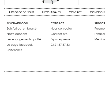
A PROPOS DE NOUS
INFOS LÉGALES
CONTACT
CONDITIONS
MYCHAISE.COM
CONTACT
SERVICE
Satisfait ou remboursé
Nous contacter
Paiemen
Notre concept
Contact pro
Livraiso
Les engagements qualité
Espace presse
Membre
La page facebook
03.21.87.87.33
Partenaires