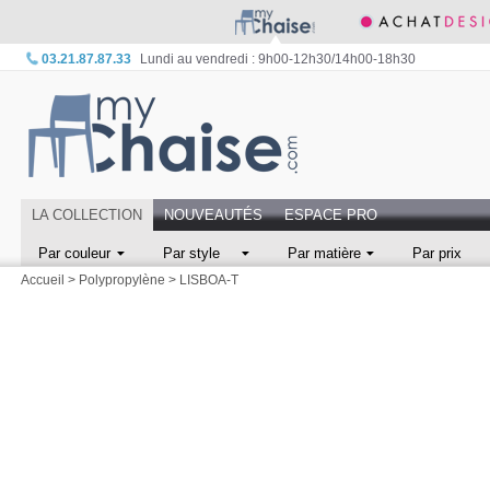
03.21.87.87.33
Lundi au vendredi : 9h00-12h30/14h00-18h30
LA COLLECTION
NOUVEAUTÉS
ESPACE PRO
Par couleur
Par style
Par matière
Par prix
Accueil
>
Polypropylène
>
LISBOA-T