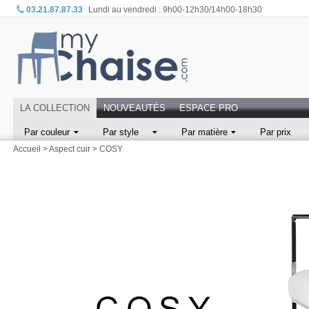
03.21.87.87.33
Lundi au vendredi : 9h00-12h30/14h00-18h30
LA COLLECTION
NOUVEAUTÉS
ESPACE PRO
Par couleur
Par style
Par matière
Par prix
Accueil
>
Aspect cuir
>
COSY