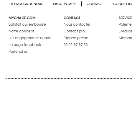
A PROPOS DE NOUS
INFOS LÉGALES
CONTACT
CONDITIONS
MYCHAISE.COM
CONTACT
SERVICE
Satisfait ou remboursé
Nous contacter
Paiemen
Notre concept
Contact pro
Livraiso
Les engagements qualité
Espace presse
Membre
La page facebook
03.21.87.87.33
Partenaires