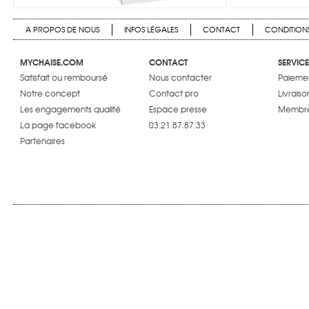
A PROPOS DE NOUS
INFOS LÉGALES
CONTACT
CONDITIONS
MYCHAISE.COM
CONTACT
SERVICE
Satisfait ou remboursé
Nous contacter
Paiemen
Notre concept
Contact pro
Livraiso
Les engagements qualité
Espace presse
Membre
La page facebook
03.21.87.87.33
Partenaires