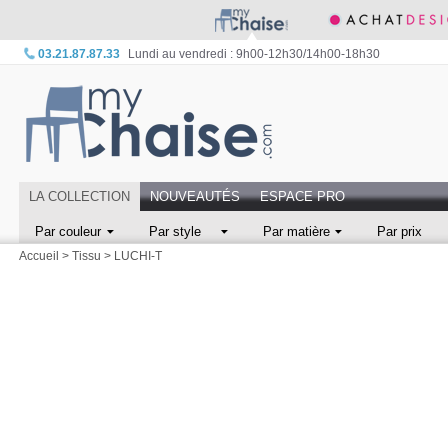
03.21.87.87.33
Lundi au vendredi : 9h00-12h30/14h00-18h30
LA COLLECTION
NOUVEAUTÉS
ESPACE PRO
Par couleur
Par style
Par matière
Par prix
Accueil
>
Tissu
>
LUCHI-T