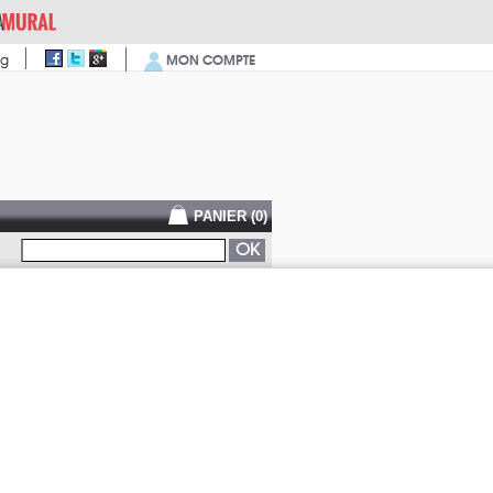
MON COMPTE
og
PANIER (
0
)