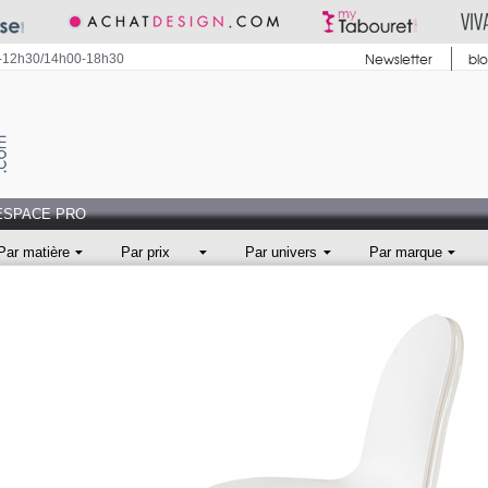
Newsletter
bl
0-12h30/14h00-18h30
ESPACE PRO
Par matière
Par prix
Par univers
Par marque