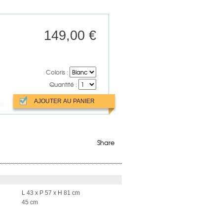
149,00 €
Coloris :
Quantité :
Share
L 43 x P 57 x H 81 cm
45 cm