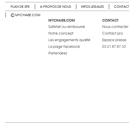
PLAN DE SITE
A PROPOS DE NOUS
INFOS LÉGALES
CONTAC
©
MYCHAISE.COM
MYCHAISE.COM
CONTACT
Satisfait ou remboursé
Nous contacter
Notre concept
Contact pro
Les engagements qualité
Espace presse
La page facebook
03.21.87.87.33
Partenaires