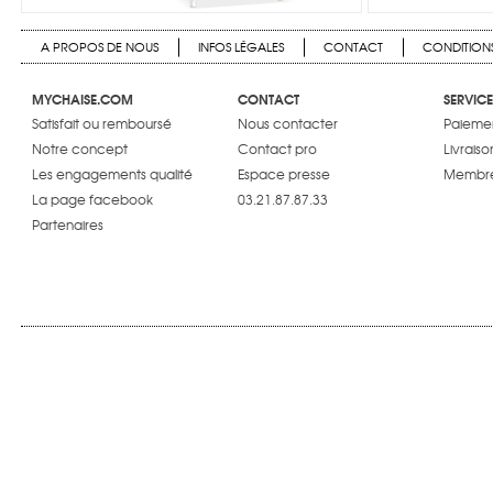
A PROPOS DE NOUS
INFOS LÉGALES
CONTACT
CONDITIONS
MYCHAISE.COM
CONTACT
SERVICE
Satisfait ou remboursé
Nous contacter
Paiemen
Notre concept
Contact pro
Livraiso
Les engagements qualité
Espace presse
Membre
La page facebook
03.21.87.87.33
Partenaires