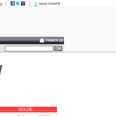
MON COMPTE
og
PANIER (
0
)
SOLDE