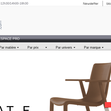
Newsletter
bl
0-12h30/14h00-18h30
ESPACE PRO
Par matière
Par prix
Par univers
Par marque