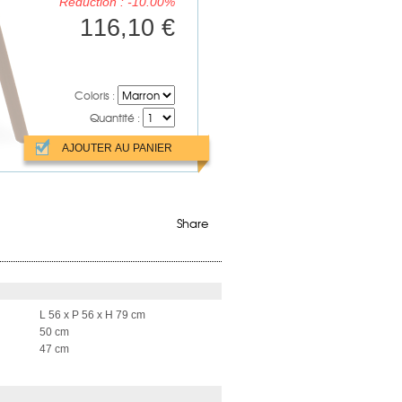
Réduction : -10.00%
116,10 €
Coloris :
Quantité :
Share
L 56 x P 56 x H 79 cm
50 cm
47 cm