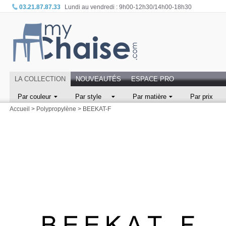
03.21.87.87.33
Lundi au vendredi : 9h00-12h30/14h00-18h30
LA COLLECTION
NOUVEAUTÉS
ESPACE PRO
Par couleur
Par style
Par matière
Par prix
Accueil
>
Polypropylène
>
BEEKAT-F