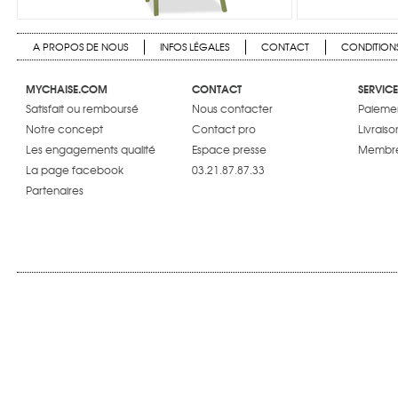
A PROPOS DE NOUS
INFOS LÉGALES
CONTACT
CONDITIONS
MYCHAISE.COM
CONTACT
SERVICE
Satisfait ou remboursé
Nous contacter
Paiemen
Notre concept
Contact pro
Livraiso
Les engagements qualité
Espace presse
Membre
La page facebook
03.21.87.87.33
Partenaires