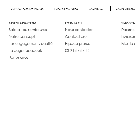
A PROPOS DE NOUS
INFOS LÉGALES
CONTACT
CONDITIONS
MYCHAISE.COM
CONTACT
SERVICE
Satisfait ou remboursé
Nous contacter
Paiemen
Notre concept
Contact pro
Livraiso
Les engagements qualité
Espace presse
Membre
La page facebook
03.21.87.87.33
Partenaires