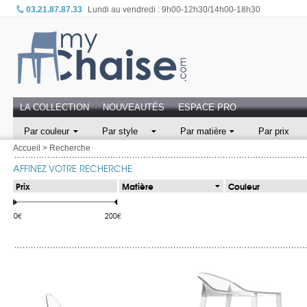
03.21.87.87.33
Lundi au vendredi : 9h00-12h30/14h00-18h30
LA COLLECTION
NOUVEAUTÉS
ESPACE PRO
Par couleur
Par style
Par matière
Par prix
Accueil
>
Recherche
AFFINEZ VOTRE RECHERCHE
Prix
Matière
Couleur
0€
200€